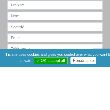
This site uses cookies and gives you control over what you want t
activate
✓ OK, accept all
Personalize
En renseignant vos coordonnées, et notamment votre adresse e-
mail, vous comprenez et acceptez que ces informations seront
communiquées et utilisées par le professionnel auquel vous vous
adressez à des fins de réponse. Ces informations ne feront l'objet
d'aucun autre traitement. L'AFSC n'aura accès à ces données à
aucun moment.
Envoyer