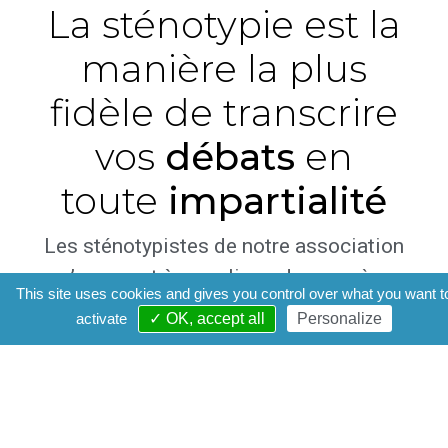
La sténotypie est la
manière la plus
fidèle de transcrire
vos
débats
en
toute
impartialité
Les sténotypistes de notre association
s’engagent à vous livrer des procès-
This site uses cookies and gives you control over what you want t
verbaux de
qualité
, dans le
respect des
activate
✓ OK, accept all
Personalize
délais
, de la
confidentialité