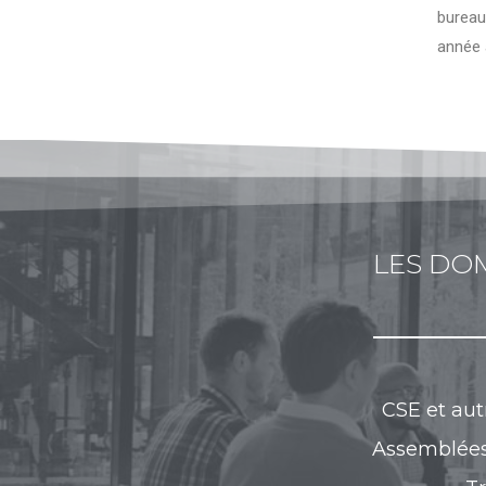
bureau
année 
LES DO
CSE et aut
Assemblées 