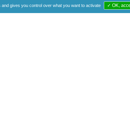
s and gives you control over what you want to activate
✓ OK, acce
Conseils de surveilla
nt de l'État
Conseils d'administra
Assemblées générales
les
Les sociétés d
marketing
Colloques
Séminaires
Symposiums
Réunions de qualité
Réunions de consom
s
Les organismes
dont la gestio
paritaire