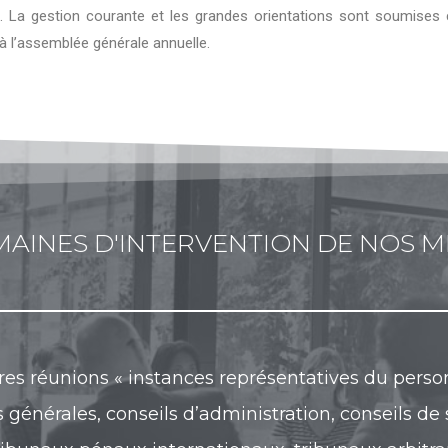
. La gestion courante et les grandes orientations sont soumises
à l’assemblée générale annuelle.
MAINES D'INTERVENTION DE NOS 
res réunions « instances représentatives du person
générales, conseils d’administration, conseils de 