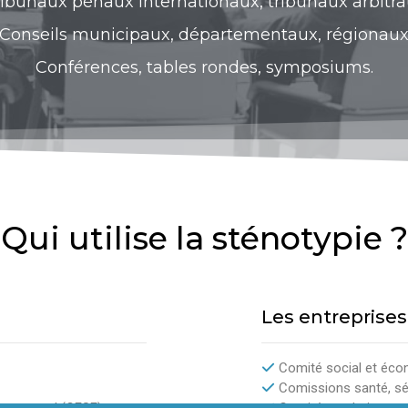
ibunaux pénaux internationaux, tribunaux arbitr
Conseils municipaux, départementaux, régionau
Conférences, tables rondes, symposiums.
Qui utilise la sténotypie ?
Les entreprises
Comité social et éco
Comissions santé, séc
nnemental (CESE)
Comités techniques