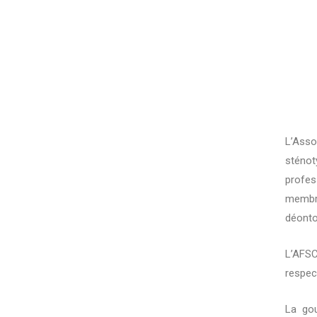
L’Asso
sténot
profes
membr
déontol
L’AFSC
respect
La gou