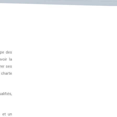
upe des
voir la
rer ses
charte
lifiés,
n et un