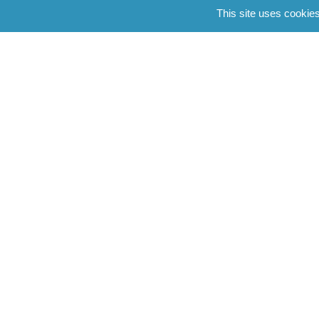
This site uses cookie
Banque de France
Ministères et organismes divers releva
Les collectivités territoria
Conseils municipaux
Communautés urbaines
Conseils départementaux
Conseil régionaux
Les organisations diverse
Partis politiques